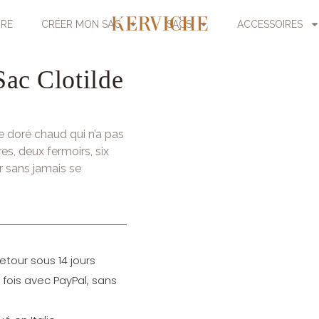
URE
CRÉER MON SAC
SACS
ACCESSOIRES
Sac Clotilde
e doré chaud qui n’a pas
es, deux fermoirs, six
r sans jamais se
etour sous 14 jours
fois avec PayPal, sans