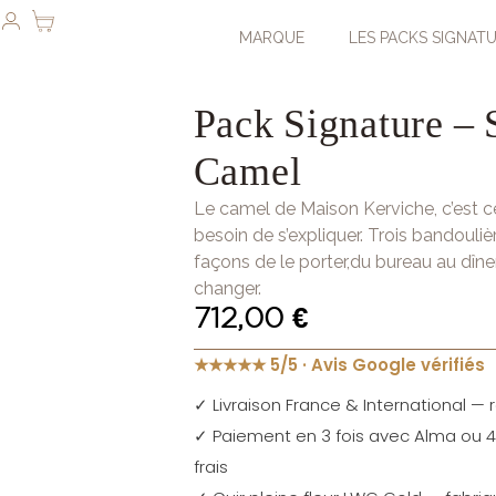
MARQUE
LES PACKS SIGNAT
Pack Signature – 
Camel
Le camel de Maison Kerviche, c’est c
besoin de s’expliquer. Trois bandoulièr
façons de le porter,du bureau au dîne
changer.
712,00
€
★★★★★ 5/5 · Avis Google vérifiés
✓ Livraison France & International — r
✓ Paiement en 3 fois avec Alma ou 4 
frais