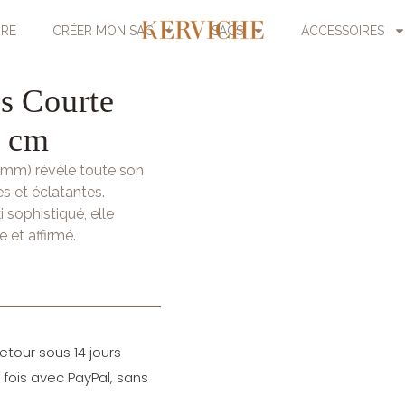
URE
CRÉER MON SAC
SACS
ACCESSOIRES
s Courte
0 cm
 mm) révèle toute son
es et éclatantes.
 sophistiqué, elle
 et affirmé.
etour sous 14 jours
fois avec PayPal, sans