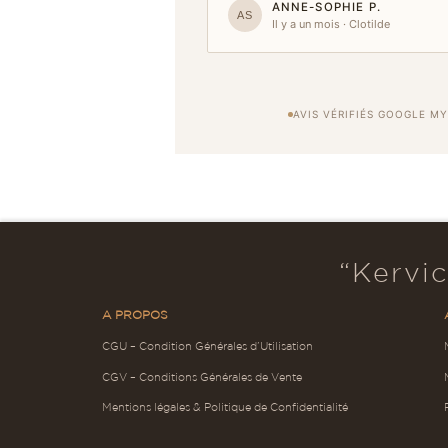
ANNE-SOPHIE P.
AS
Il y a un mois · Clotilde
AVIS VÉRIFIÉS GOOGLE MY
“Kervic
A PROPOS
CGU – Condition Générales d’Utilisation
CGV – Conditions Générales de Vente
Mentions légales & Politique de Confidentialité