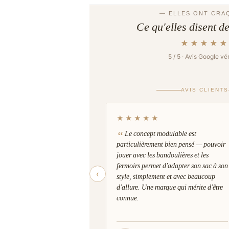
Évitez le contact avec l’eau ou solvants, la
gras.
— ELLES ONT CRA
Nettoyez délicatement avec un chiffon doux
Poids
120 g
Ce qu'elles disent d
sans produits chimiques.
Conservez-la soigneusement à plat, à l’abri
★★★★★
l’humidité.
5 / 5 · Avis Google vér
AVIS CLIENTS
★★★★★
Le concept modulable est
particulièrement bien pensé — pouvoir
jouer avec les bandoulières et les
fermoirs permet d'adapter son sac à son
‹
style, simplement et avec beaucoup
d'allure. Une marque qui mérite d'être
connue.