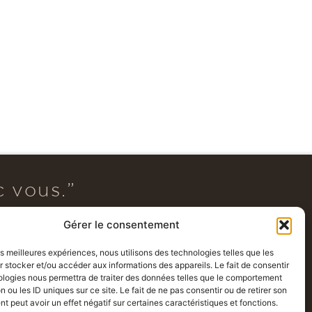
MANON M.
CHAN
MM
CG
ire
Il y a un mois · Palmire
Il y a
c vous.”
ABONNEZ-VOUS À NOTRE NEWSLETTER !
Gérer le consentement
les meilleures expériences, nous utilisons des technologies telles que les
 stocker et/ou accéder aux informations des appareils. Le fait de consentir
ologies nous permettra de traiter des données telles que le comportement
n ou les ID uniques sur ce site. Le fait de ne pas consentir ou de retirer son
 peut avoir un effet négatif sur certaines caractéristiques et fonctions.
@ 2025, Maison Kerviche by Maison Kerviche