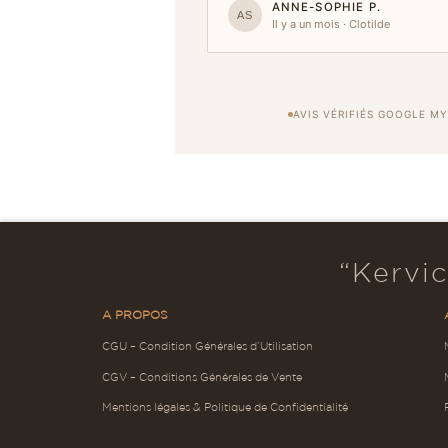
ANNE-SOPHIE P.
AS
Il y a un mois · Clotilde
AVIS VÉRIFIÉS GOOGLE MY
“Kervic
A PROPOS
CGU – Condition Générales d’Utilisation
CGV – Conditions Générales de Vente
Mentions légales & Politique de Confidentialité