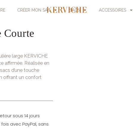
URE
CRÉER MON SAC
SACS
ACCESSOIRES
e Courte
oulière large KERVICHE
 affirmée. Réalisée en
s sacs d’une touche
 offrant un confort
etour sous 14 jours
fois avec PayPal, sans