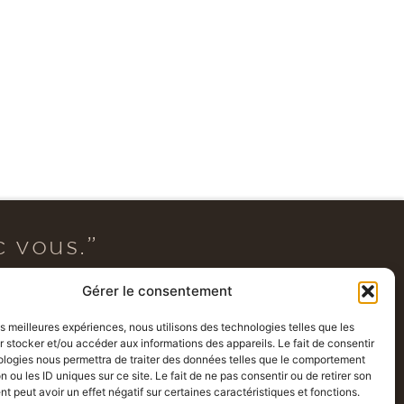
MANON M.
CHAN
MM
CG
ire
Il y a un mois · Palmire
Il y a
c vous.”
ABONNEZ-VOUS À NOTRE NEWSLETTER !
Gérer le consentement
les meilleures expériences, nous utilisons des technologies telles que les
 stocker et/ou accéder aux informations des appareils. Le fait de consentir
ologies nous permettra de traiter des données telles que le comportement
n ou les ID uniques sur ce site. Le fait de ne pas consentir ou de retirer son
 peut avoir un effet négatif sur certaines caractéristiques et fonctions.
@ 2025, Maison Kerviche by Maison Kerviche