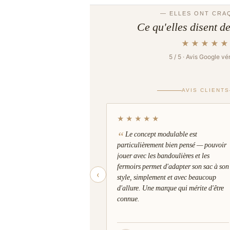
Attaches : boucle métallique finition dorée
Évitez le contact avec l’eau ou solvants, la
gras.
— ELLES ONT CRA
Nettoyez délicatement avec un chiffon doux
Poids
110 g
Ce qu'elles disent d
sans produits chimiques.
Conservez-la soigneusement à plat, à l’abri
★★★★★
l’humidité.
5 / 5 · Avis Google vér
AVIS CLIENTS
★★★★★
Le concept modulable est
particulièrement bien pensé — pouvoir
jouer avec les bandoulières et les
fermoirs permet d'adapter son sac à son
‹
style, simplement et avec beaucoup
d'allure. Une marque qui mérite d'être
connue.